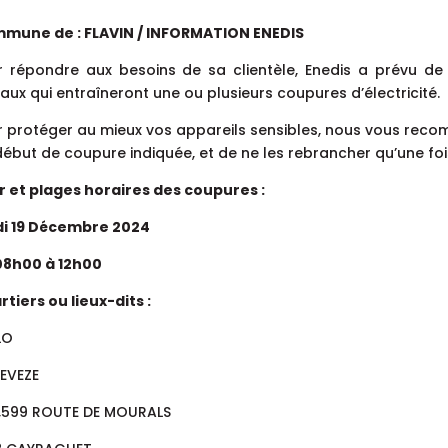
mune de : FLAVIN / INFORMATION ENEDIS
r répondre aux besoins de sa clientèle, Enedis a prévu de r
aux qui entraîneront une ou plusieurs coupures d’électricité.
r protéger au mieux vos appareils sensibles, nous vous rec
ébut de coupure indiquée, et de ne les rebrancher qu’une fois
r et plages horaires des coupures :
di 19 Décembre 2024
08h00 à 12h00
tiers ou lieux-dits :
LO
DEVEZE
,599 ROUTE DE MOURALS