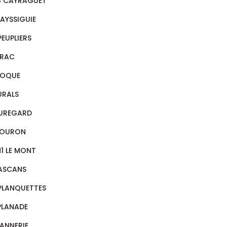
8 CAYRAGUET
VAYSSIGUIE
PEUPLIERS
RAC
ROQUE
RALS
UREGARD
COURON
N1 LE MONT
LASCANS
 PLANQUETTES
SPLANADE
TANNERIE