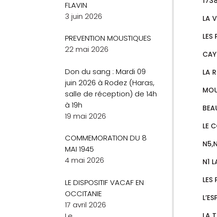
173
FLAVIN
3 juin 2026
LA 
LES 
PREVENTION MOUSTIQUES
22 mai 2026
CAY
Don du sang : Mardi 09
LA 
juin 2026 à Rodez (Haras,
MOU
salle de réception) de 14h
à 19h
BEA
19 mai 2026
LE 
COMMEMORATION DU 8
N5,
MAI 1945
4 mai 2026
N1 
LES
LE DISPOSITIF VACAF EN
OCCITANIE
L’E
17 avril 2026
Le
…
LA 