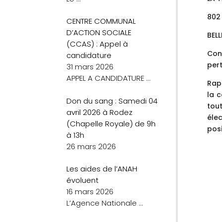
802
CENTRE COMMUNAL
D’ACTION SOCIALE
BEL
(CCAS) : Appel à
Con
candidature
pert
31 mars 2026
APPEL A CANDIDATURE
…
Rapp
la c
Don du sang : Samedi 04
tou
avril 2026 à Rodez
élec
(Chapelle Royale) de 9h
posi
à 13h
26 mars 2026
Les aides de l’ANAH
évoluent
16 mars 2026
L’Agence Nationale
…