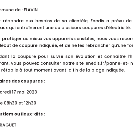
mune de : FLAVIN
r répondre aux besoins de sa clientèle, Enedis a prévu de r
aux qui entraîneront une ou plusieurs coupures d’électricité.
r protéger au mieux vos appareils sensibles, nous vous rec
ébut de coupure indiquée, et de ne les rebrancher qu’une fois
dant la coupure pour suivre son évolution et connaître l’
ant, vous pouvez consulter notre site enedis.fr/panne-et-int
 rétablie à tout moment avant la fin de la plage indiquée.
aires des coupures :
credi 17 mai 2023
re 08h30 et 12h30
tiers ou lieux-dits :
RAGUET