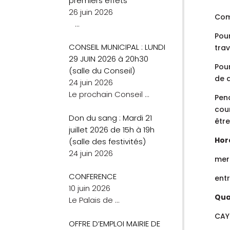
premiers effets
26 juin 2026
Com
…
Pou
CONSEIL MUNICIPAL : LUNDI
trav
29 JUIN 2026 à 20h30
Pou
(salle du Conseil)
de d
24 juin 2026
Le prochain Conseil
…
Pen
cour
Don du sang : Mardi 21
être
juillet 2026 de 15h à 19h
Hor
(salle des festivités)
24 juin 2026
mer
CONFERENCE
ent
10 juin 2026
Quar
Le Palais de
…
CAY
OFFRE D’EMPLOI MAIRIE DE